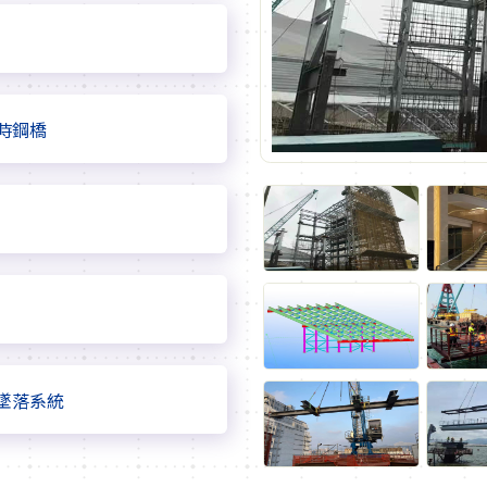
時鋼橋
墜落系統